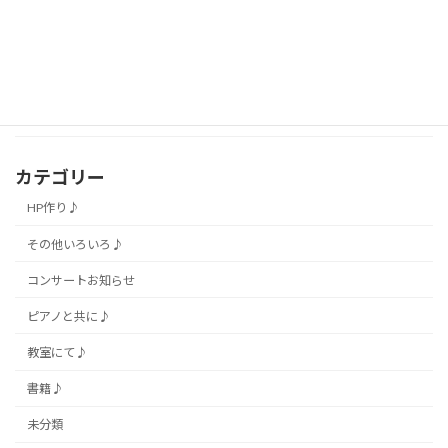
第６回 冬の音楽会
ピアノと共に♪
2018年12月30日
カテゴリー
HP作り♪
その他いろいろ♪
コンサートお知らせ
ピアノと共に♪
教室にて♪
書籍♪
未分類