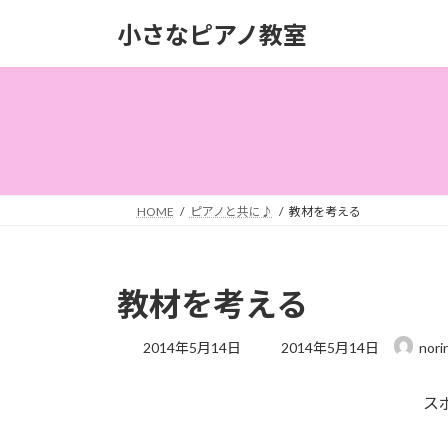
コ
ナ
小さなピアノ教室
ン
ビ
テ
ゲ
ン
ー
ツ
シ
へ
ョ
ス
ン
キ
に
ッ
移
HOME
ピアノと共に♪
教材を考える
プ
動
教材を考える
最
2014年5月14日
2014年5月14日
nori
終
更
ス
新
日
時