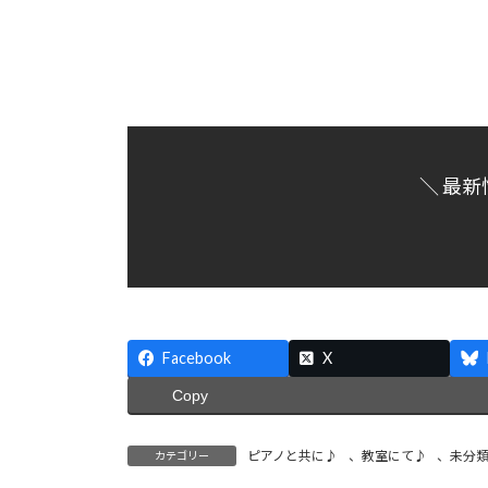
＼ 最新
Facebook
X
Copy
ピアノと共に♪
、
教室にて♪
、
未分
カテゴリー