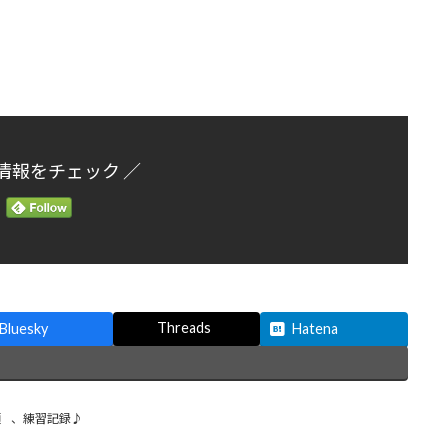
情報をチェック ／
Threads
Bluesky
Hatena
類
、
練習記録♪