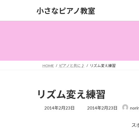
コ
ナ
小さなピアノ教室
ン
ビ
テ
ゲ
ン
ー
ツ
シ
へ
ョ
ス
ン
キ
に
ッ
移
HOME
ピアノと共に♪
リズム変え練習
プ
動
リズム変え練習
最
2014年2月23日
2014年2月23日
nori
終
更
ス
新
日
時