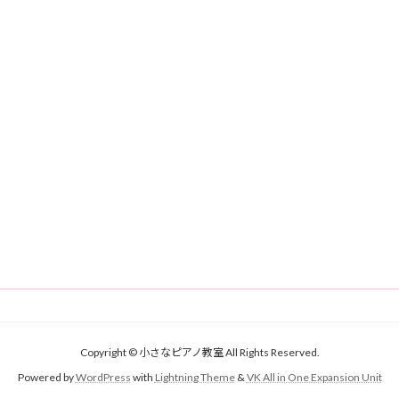
Copyright © 小さなピアノ教室 All Rights Reserved.
Powered by
WordPress
with
Lightning Theme
&
VK All in One Expansion Unit