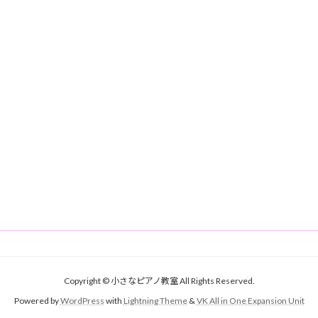
Copyright © 小さなピアノ教室 All Rights Reserved.
Powered by
WordPress
with
Lightning Theme
&
VK All in One Expansion Unit