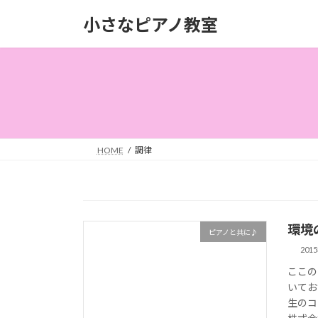
コ
ナ
小さなピアノ教室
ン
ビ
テ
ゲ
ン
ー
ツ
シ
へ
ョ
ス
ン
キ
に
ッ
移
HOME
調律
プ
動
環境
ピアノと共に♪
201
ここの
いてお
生のコ