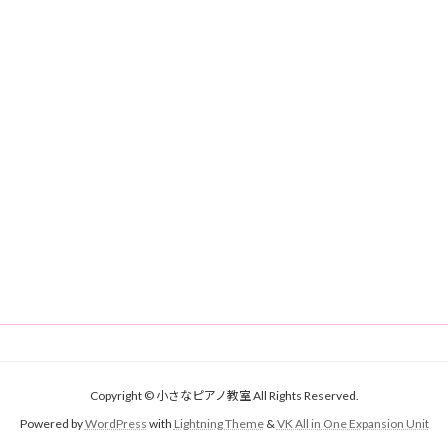
Copyright © 小さなピアノ教室 All Rights Reserved.
Powered by
WordPress
with
Lightning Theme
&
VK All in One Expansion Unit