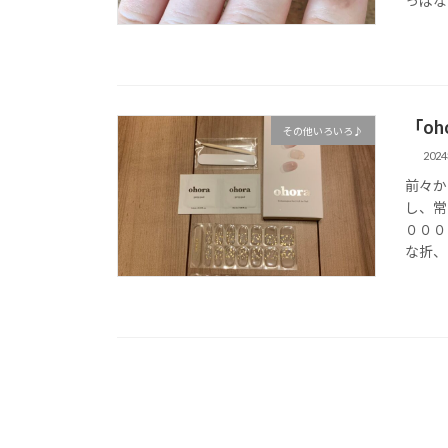
っぱな
「o
その他いろいろ♪
202
前々か
し、常
０００
な折、