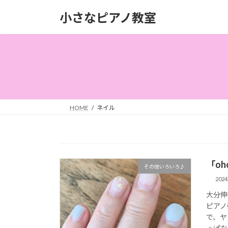
コ
ナ
小さなピアノ教室
ン
ビ
テ
ゲ
ン
ー
ツ
シ
へ
ョ
ス
ン
キ
に
ッ
移
HOME
ネイル
プ
動
「o
その他いろいろ♪
202
大分伸
ピアノ
で、ヤ