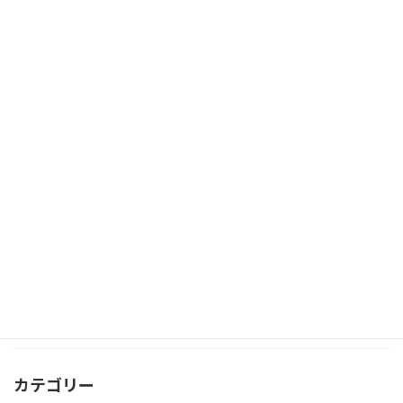
ホームページ作成／お問合せ 2
HP作り♪
2019年1月6日
本番を終えて…
その他いろいろ♪
2018年12月31日
第６回 冬の音楽会
ピアノと共に♪
2018年12月30日
カテゴリー